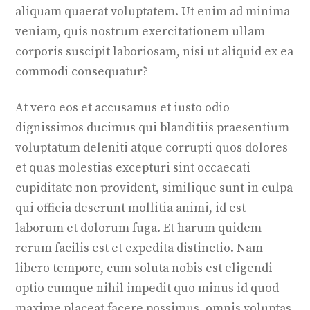
aliquam quaerat voluptatem. Ut enim ad minima
veniam, quis nostrum exercitationem ullam
corporis suscipit laboriosam, nisi ut aliquid ex ea
commodi consequatur?
At vero eos et accusamus et iusto odio
dignissimos ducimus qui blanditiis praesentium
voluptatum deleniti atque corrupti quos dolores
et quas molestias excepturi sint occaecati
cupiditate non provident, similique sunt in culpa
qui officia deserunt mollitia animi, id est
laborum et dolorum fuga. Et harum quidem
rerum facilis est et expedita distinctio. Nam
libero tempore, cum soluta nobis est eligendi
optio cumque nihil impedit quo minus id quod
maxime placeat facere possimus, omnis voluptas